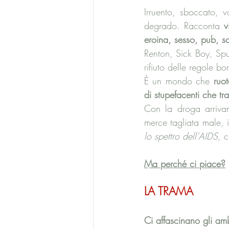
Irruento, sboccato, v
degrado. Racconta 
v
eroina, sesso, pub, sog
Renton, Sick Boy, Sp
rifiuto delle regole bo
È un mondo che 
ruot
di stupefacenti che tr
Con la droga arriva
merce tagliata male, i
lo spettro dell’AIDS
, 
Ma perché ci piace?
LA TRAMA
Ci affascinano gli amb