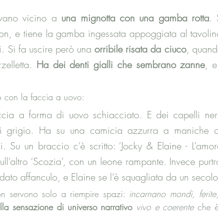
vano vicino a 
una mignotta con una gamba rotta
. 
on, e tiene la gamba ingessata appoggiata al tavolino,
ti. Si fa uscire però una 
orribile risata da ciuco
, quando
elletta. 
Ha dei denti gialli che sembrano zanne
, e
o con la faccia a uovo:
cia a forma di uovo schiacciato. E dei capelli neri 
i grigio. Ha su una camicia azzurra a maniche cor
i.
 Su
 un braccio c’è scritto: ’Jocky & Elaine - L’amor
ull’altro ’Scozia’, con un leone rampante. Invece purt
dato affanculo, e Elaine se l’è squagliata da un secolo
n servono solo a riempire spazi: 
incarnano mondi, ferite,
la sensazione di universo narrativo
vivo e coerente
 che è