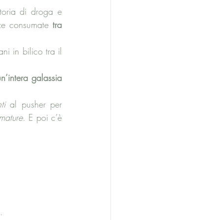
oria di droga e 
nze consumate 
tra 
 in bilico tra il 
n’intera galassia 
ti
 al pusher per 
emature
. E poi c’è
. 