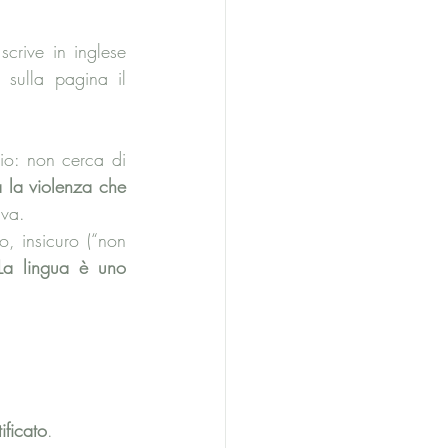
scrive in inglese 
 sulla pagina il 
io: non cerca di 
a la violenza che 
iva.
, insicuro (“non 
La lingua è uno 
ificato
. 