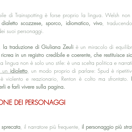
ibile di Trainspotting è forse proprio la lingua. Welsh non 
 dialetto scozzese, sporco, idiomatico, vivo
, traducendo
 dei suoi personaggi.
, 
la traduzione di Giuliana Zeuli
 è un miracolo di equilibr
 ricrea in un registro credibile e coerente, che restituisce si
La lingua non è solo uno stile: è una scelta politica e narrat
 un 
idioletto
, un modo proprio di parlare: Spud è ripetitivo
è violento e reazionario, Renton è colto ma sfrontato. 
rli e farli vivere sulla pagina.
IONE DEI PERSONAGGI
a sprecata
, il narratore più frequente, 
il personaggio più strat