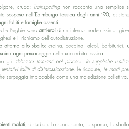
olgare, crudo: 
Trainspotting 
non racconta una semplice st
ite sospese nell’Edimburgo tossica degli anni ’90
, esiste
ni falliti e famiglie assenti
. 
ud e Begbie sono 
anti-eroi
 di un inferno modernissimo, giovani
rghesi e il richiamo dell’autodistruzione. 
a attorno allo sballo
: eroina, cocaina, alcol, barbiturici, 
u
ascina ogni personaggio nella sua orbita tossica.
no gli 
abbracci tremanti del piacer
e, 
le suppliche umilian
 
tentativi falliti di disintossicazione
, le ricadute, 
le morti pr
che serpeggia implacabile come una maledizione collettiva.
ienti malati
, disturbati. Lo sconosciuto, lo sporco, lo sballo