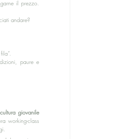
arne il prezzo. 
sciati andare? 
fila”. 
izioni, paure e 
cultura giovanile 
ra working-class 
gi.