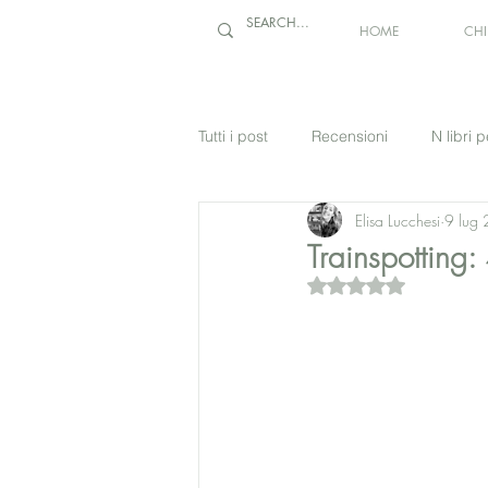
HOME
CH
Tutti i post
Recensioni
N libri p
Elisa Lucchesi
9 lug
Trainspotting:
Valutazione NaN stel