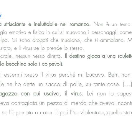
V
strisciante e ineluttabile nel romanzo.
 Non è un tema 
gio emotivo e fisico in cui si muovono i personaggi: com
olpa. Ci sono drogati che muoiono, che si ammalano. Ma
tato, e il virus se lo prende lo stesso. 
rale, nessun nesso diretto. 
Il destino gioca a una roulett
lo becchino solo i colpevoli. 
i essermi preso il virus perché mi bucavo. Beh, non è
Te ne ho dette un sacco di palle, su tante cose.
 [...]
gazza con cui uscivo, il virus.
 Lei non lo sapeva
’aveva contagiata un pezzo di merda che aveva incontr
ui se l’è portata a casa. E poi l’ha violentata, quello str