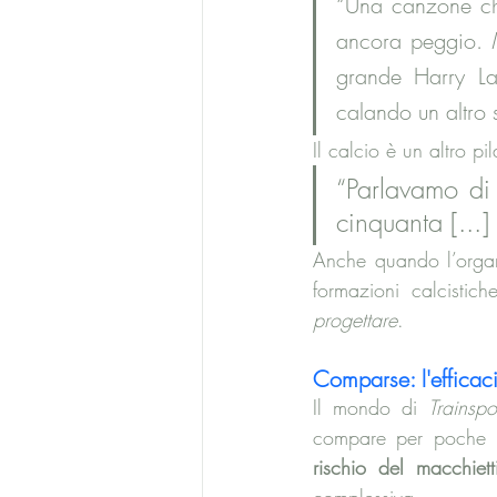
“Una canzone che 
ancora peggio. 
grande Harry La
calando un altro 
Il calcio è un altro pi
“Parlavamo di 
cinquanta [...]
Anche quando l’organ
formazioni calcistich
progettare
.
Comparse: l'efficac
Il mondo di 
Trainspo
compare per poche r
rischio del macchiet