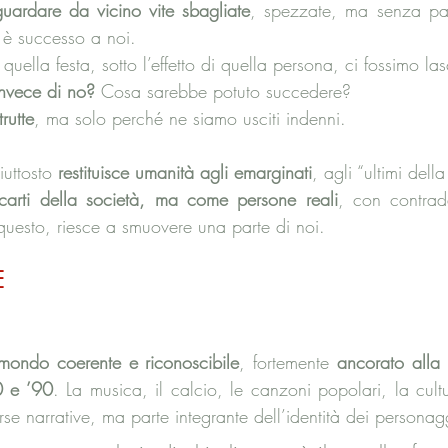
uardare da vicino vite sbagliate
, spezzate, ma senza pag
 è successo a noi.
quella festa, sotto l’effetto di quella persona, ci fossimo la
invece di no?
 Cosa sarebbe potuto succedere?
trutte
, ma solo perché ne siamo usciti indenni.
uttosto 
restituisce umanità agli emarginati
, agli “ultimi della 
carti della società, ma come persone reali
, con contradd
 questo, riesce a smuovere una parte di noi.
E
 mondo coerente e riconoscibile
, fortemente
 ancorato alla 
0 e ’90
. La musica, il calcio, le canzoni popolari, la cultu
e narrative, ma parte integrante dell’identità dei personag