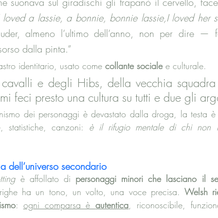
suonava sul giradischi gli trapanò il cervello, facen
I loved a lassie, a bonnie, bonnie lassie,I loved her 
uder, almeno l’ultimo dell’anno, non per dire — f
sorso dalla pinta.”
lastro identitario, usato come 
collante sociale
 e culturale.
cavalli e degli Hibs, della vecchia squadra 
 mi feci presto una cultura su tutti e due gli ar
ismo dei personaggi è devastato dalla droga, la testa è 
e, statistiche, canzoni: 
è il rifugio mentale di chi non 
ia dell’universo secondario
tting
 è affollato di 
personaggi minori che lasciano il s
ighe ha un tono, un volto, una voce precisa. 
Welsh rie
tismo
: 
ogni comparsa è 
autentica
, riconoscibile, funzion