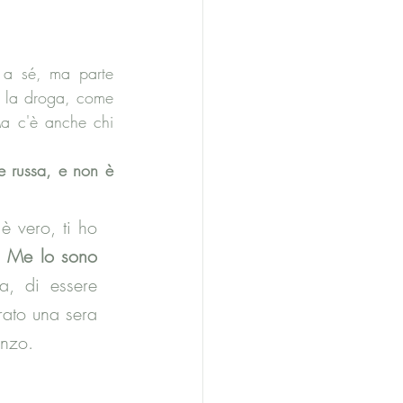
a sé, ma parte 
e la droga, come 
 c'è anche chi 
e russa, e non è 
 vero, ti ho 
 Me
 lo sono 
, di essere 
ato una sera 
onzo.