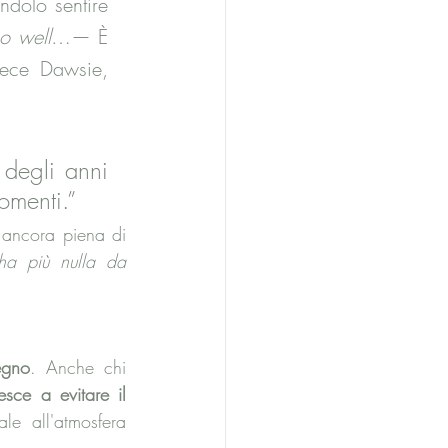
dolo sentire 
so well
…— È 
ece Dawsie, 
degli anni 
gomenti.”
ancora piena di 
ha più nulla da 
egno
. Anche chi 
sce a evitare il 
ale all'atmosfera 