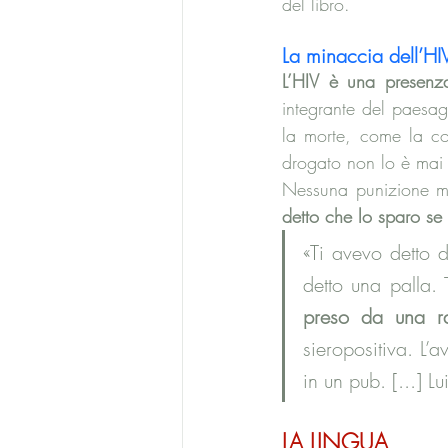
del libro.
La minaccia dell’HI
L’HIV è una presenza 
integrante del paesag
la morte, come la c
drogato non lo è mai s
Nessuna punizione mo
detto che lo sparo se 
«Ti avevo detto d
detto una palla. 
preso da una ra
sieropositiva. L
in un pub. [...] L
LA LINGUA