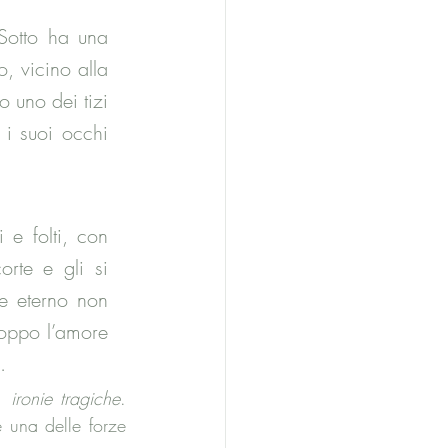
Sotto ha una 
 vicino alla 
 uno dei tizi 
 i suoi occhi 
e folti, con 
te e gli si 
e eterno non 
roppo l’amore 
.
 ironie tragiche
. 
 una delle forze 