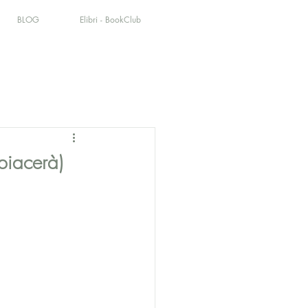
BLOG
Elibri - BookClub
 piacerà)