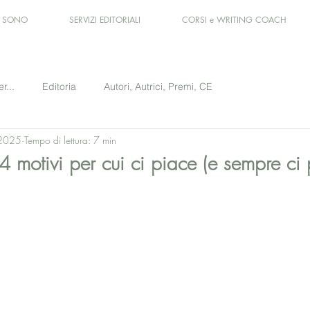
I SONO
SERVIZI EDITORIALI
CORSI e WRITING COACH
er...
Editoria
Autori, Autrici, Premi, CE
 2025
Tempo di lettura: 7 min
 4 motivi per cui ci piace (e sempre ci
le su 5.