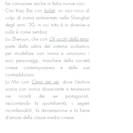
far conoscere anche in Italia nuove voci. 
Cito Xiao Bai con 
Isolati
, un noir ricco di 
colpi di scena ambientato nella Shanghai 
degli anni ’30, in cui tutto è in divenire e 
nulla è come sembra; 
Liu Zhenyun, che con 
Gli occhi della terra
, 
parte dalla satira del sistema scolastico 
per modellare con ironia e umorismo i 
suoi personaggi, maschere della società 
cinese contemporanea e delle sue 
contraddizioni;
Lu Min con 
Cena per sei
, dove l’autrice 
scava con ironia dissacrante e tenerezza 
nei ricordi dei sei protagonisti, 
raccontando la quotidianità, i segreti 
inconfessabili, la devastazione e la fame 
d’amore della classe media cinese.