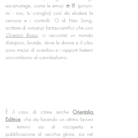
escamotage, come le emoji 🍚​🐰​ (pinyin: 
mi - riso; tu coniglio) così da eludere la 
censura e i controlli. O di Han Song, 
scrittore di romanzi fantascientifici che con 
Oceano Rosso
, ci racconta un mondo 
distopico, brutale, dove le donne e il cibo 
sono mezzi di scambio e i rapporti fraterni 
soccombono al cannibalismo.
È il caso di citare anche 
Orientalia 
Editrice
, che sta facendo un ottimo lavoro 
in termini sia di riscoperta e 
pubblicazione di vecchie glorie, sia nel 