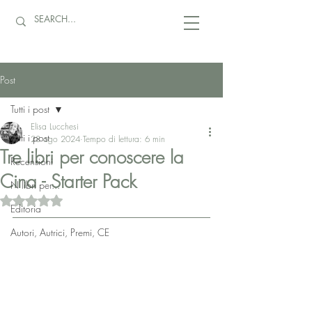
Post
Tutti i post
Elisa Lucchesi
Tutti i post
28 ago 2024
Tempo di lettura: 6 min
Tre libri per conoscere la
Recensioni
Cina - Starter Pack
N libri per...
Valutazione NaN stelle su 5.
Editoria
Autori, Autrici, Premi, CE