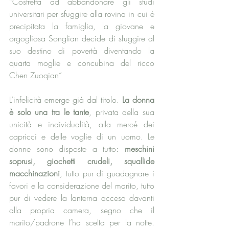
“Costretta ad abbandonare gli studi 
universitari per sfuggire alla rovina in cui è 
precipitata la famiglia, la giovane e 
orgogliosa Songlian decide di sfuggire al 
suo destino di povertà diventando la 
quarta moglie e concubina del ricco 
Chen Zuoqian”
L’infelicità emerge già dal titolo. 
La donna 
è solo una tra le tante
, privata della sua 
unicità e individualità, alla mercé dei 
capricci e delle voglie di un uomo. Le 
donne sono disposte a tutto: 
meschini 
soprusi, giochetti crudeli, squallide 
macchinazioni
, tutto pur di guadagnare i 
favori e la considerazione del marito, tutto 
pur di vedere la lanterna accesa davanti 
alla propria camera, segno che il 
marito/padrone l’ha scelta per la notte. 