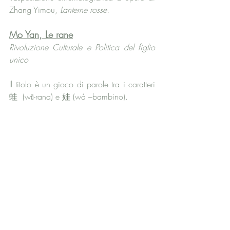
Zhang Yimou, 
Lanterne rosse.
Mo Yan, Le rane
Rivoluzione Culturale e Politica del figlio 
unico 
Il titolo è un gioco di parole tra i caratteri 
蛙  (wā-rana) e 娃 (wá –bambino).