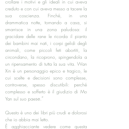
crollare i motivi e gli ideali in cui aveva 
creduto e con cui aveva messo a tacere la 
sua coscienza. Finché, in una 
drammatica notte, tornando a casa, si 
smarrisce in una zona paludosa: il 
gracidare delle rane le ricorda il pianto 
dei bambini mai nati, i corpi gelidi degli 
animali, come piccoli feti abortiti, la 
circondano, la ricoprono, spingendola a 
un ripensamento di tutta la sua vita. Wan 
Xin è un personaggio epico e tragico, le 
cui scelte e decisioni sono complesse, 
controverse, spesso discutibili: perché 
complesso e sofferto è il giudizio di Mo 
se.”
Yan sul suo pae
Questo è uno dei libri più crudi e dolorosi 
che io abbia mai letto. 
È agghiacciante vedere come questa 