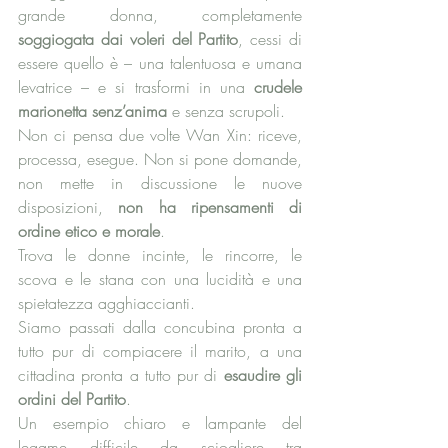
grande donna, completamente 
soggiogata dai voleri del Partito
, cessi di 
essere quello è – una talentuosa e umana 
levatrice – e si trasformi in una 
crudele 
marionetta senz’anima
 e senza scrupoli. 
Non ci pensa due volte Wan Xin: riceve, 
processa, esegue. Non si pone domande, 
non mette in discussione le nuove 
disposizioni, 
non ha ripensamenti di 
ordine etico e morale
. 
Trova le donne incinte, le rincorre, le 
scova e le stana con una lucidità e una 
spietatezza agghiaccianti. 
Siamo passati dalla concubina pronta a 
tutto pur di compiacere il marito, a una 
cittadina pronta a tutto pur di 
esaudire gli 
ordini del Partito
.
Un esempio chiaro e lampante del 
legame difficile da sciogliere tra 