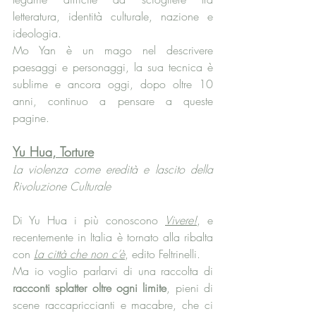
letteratura, identità culturale, nazione e 
ideologia.
Mo Yan è un mago nel descrivere 
paesaggi e personaggi, la sua tecnica è 
sublime e ancora oggi, dopo oltre 10 
anni, continuo a pensare a queste 
pagine. 
Yu Hua, Torture
La violenza come eredità e lascito della 
Rivoluzione Culturale
Di Yu Hua i più conoscono 
Vivere!
, e 
recentemente in Italia è tornato alla ribalta 
con 
La città che non c’è
, edito Feltrinelli.
Ma io voglio parlarvi di una raccolta di 
racconti splatter oltre ogni limite
, pieni di 
scene raccapriccianti e macabre, che ci 