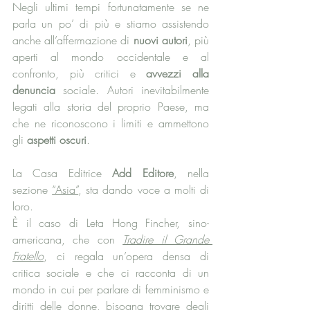
Negli ultimi tempi fortunatamente se ne 
parla un po’ di più e stiamo assistendo 
anche all’affermazione di 
nuovi autori
, più 
aperti al mondo occidentale e al 
confronto, più critici e 
avvezzi alla 
denuncia 
sociale. Autori inevitabilmente 
legati alla storia del proprio Paese, ma 
che ne riconoscono i limiti e ammettono 
gli 
aspetti oscuri
. 
La Casa Editrice 
Add Editore
, nella 
sezione 
“Asia”
, sta dando voce a molti di 
loro.
È il caso di Leta Hong Fincher, sino-
americana, che con 
Tradire il Grande 
Fratello
, ci regala un’opera densa di 
critica sociale e che ci racconta di un 
mondo in cui per parlare di femminismo e 
diritti delle donne, bisogna trovare degli 