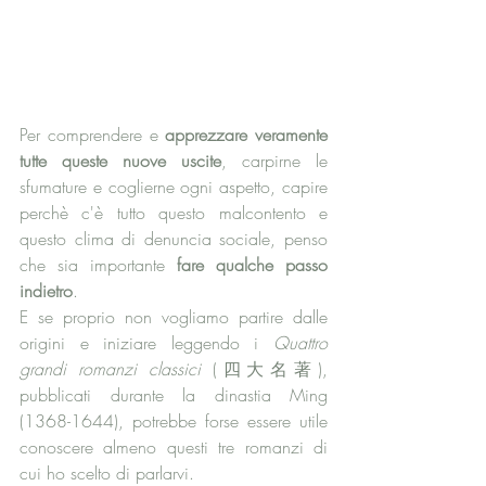
Per comprendere e 
apprezzare veramente 
tutte queste nuove uscite
, carpirne le 
sfumature e coglierne ogni aspetto, capire 
perchè c'è tutto questo malcontento e 
questo clima di denuncia sociale, penso 
che sia importante 
fare qualche passo 
indietro
. 
E se proprio non vogliamo partire dalle 
origini e iniziare leggendo i 
Quattro 
grandi romanzi classici
 (四大名著), 
pubblicati durante la dinastia Ming 
(1368-1644), potrebbe forse essere utile 
conoscere almeno questi tre romanzi di 
cui ho scelto di parlarvi. 