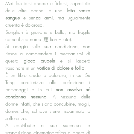
Mai lasciarsi andare e fidarsi, soprattutto 
delle altre donne: è una 
lotta senza 
sangue
 e senza armi, ma ugualmente 
cruenta è dolorosa.
Songlian è giovane e bella, ma fragile 
come il suo nome (莲 lian – loto). 
Si adagia sulla sua condizione, non 
riesce a comprendere i meccanismi di 
questo
 gioco crudele
 e si lascerà 
trascinare in un 
vortice di dolore e follia
.
È un libro crudo e doloroso, in cui Su 
Tong caratterizza alla perfezione i 
personaggi e in cui 
non assolve né 
condanna nessuno
. A nessuna delle 
donne infatti, che siano concubine, mogli, 
domestiche, schiave viene risparmiata la 
sofferenza. 
A contribuire al suo successo la 
trasposizione cinematografica a opera di 