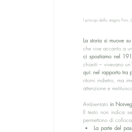
I principi dello stagno Finn, L
La storia si muove su
che vive accanto a un
ci spostiamo nel 19
chiariti – vivevano un
qui: nel rapporto tra pa
ritorni indietro, ma i
attenzione e restituis
Ambientato 
in Norveg
Il testo non indica s
permettono di collocar
La parte del pas