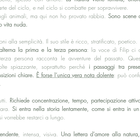
arte del ciclo, e nel ciclo si combatte per sopravvivere. 
ugli animali, ma qui non ho provato rabbia. 
Sono scene d
o vita nuda.
ni alla semplicità. Il suo stile è ricco, stratificato, poetico. 
a alterna la prima e la terza persona
: la voce di Filip ci
 terza persona racconta le avventure del passato. Ques
lte spiazzante, soprattutto perché 
i passaggi tra prese
izioni chiare. 
È forse l’unica vera nota dolente
: può conf
.
tti. 
Richiede concentrazione, tempo, partecipazione attiv
rara. 
Si entra nella storia lentamente, come si entra in un
i vorrebbe restarci a lungo.
rendente
, intensa, visiva.
 Una lettera d’amore alla natura