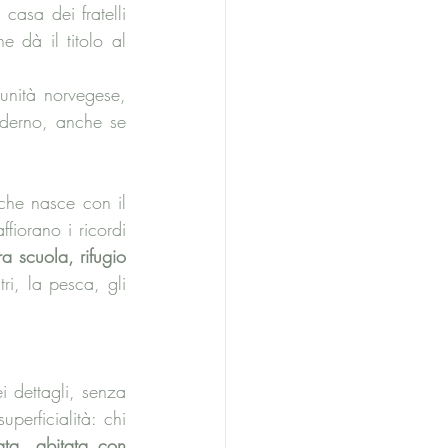
asa dei fratelli 
 dà il titolo al 
nità norvegese, 
derno, anche se 
che nasce con il 
fiorano i ricordi 
a scuola, rifugio 
ri, la pesca, gli 
 dettagli, senza 
erficialità: chi 
ta, abitata con 