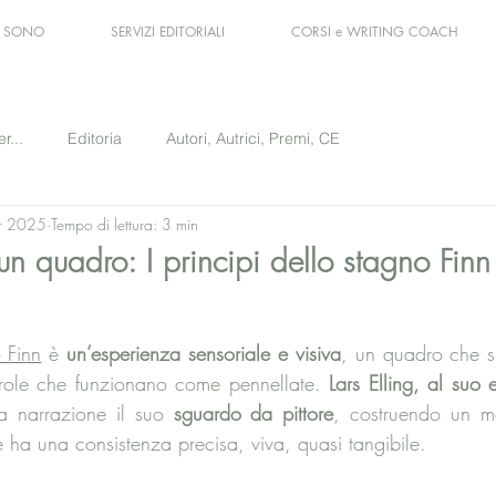
I SONO
SERVIZI EDITORIALI
CORSI e WRITING COACH
er...
Editoria
Autori, Autrici, Premi, CE
r 2025
Tempo di lettura: 3 min
un quadro: I principi dello stagno Finn
le su 5.
o Finn
 è 
un’esperienza sensoriale e visiva
, un quadro che s
ole che funzionano come pennellate. 
Lars Elling, al suo e
la narrazione il suo 
sguardo da pittore
, costruendo un m
 ha una consistenza precisa, viva, quasi tangibile.