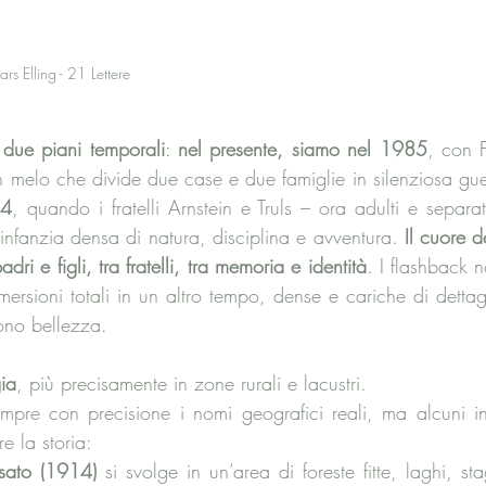
ars Elling - 21 Lettere
 due piani temporali
: 
nel presente, siamo nel 1985
, con F
 melo che divide due case e due famiglie in silenziosa gue
14
, quando i fratelli Arnstein e Truls – ora adulti e separa
’infanzia densa di natura, disciplina e avventura. 
Il cuore d
dri e figli, tra fratelli, tra memoria e identità
. I flashback 
mmersioni totali in un altro tempo, dense e cariche di detta
cono bellezza.
ia
, più precisamente in zone rurali e lacustri.
empre con precisione i nomi geografici reali, ma alcuni in
e la storia:
sato (1914)
 si svolge in un’area di foreste fitte, laghi, s