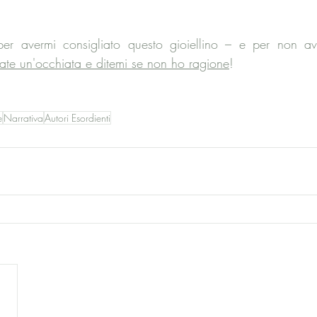
er avermi consigliato questo gioiellino – e per non av
ate un'occhiata e ditemi se non ho ragione
! 
e
Narrativa
Autori Esordienti