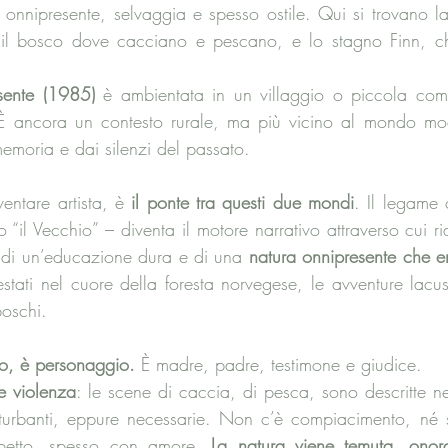
onnipresente, selvaggia e spesso ostile. Qui si trovano la c
, il bosco dove cacciano e pescano, e lo stagno Finn, che
sente (1985)
 è ambientata in un villaggio o piccola comu
 È ancora un contesto rurale, ma più vicino al mondo mo
emoria e dai silenzi del passato.
entare artista, è 
il ponte tra questi due mondi
. Il legame 
“il Vecchio” – diventa il motore narrativo attraverso cui riaf
 di un’educazione dura e di una 
natura onnipresente che er
estati nel cuore della foresta norvegese, le avventure lacust
 boschi.
do, è personaggio.
 È madre, padre, testimone e giudice. 
e violenza
: le scene di caccia, di pesca, sono descritte nei
isturbanti, eppure necessarie. Non c’è compiacimento, né sup
spetto, spesso con amore. 
La natura viene temuta, onora