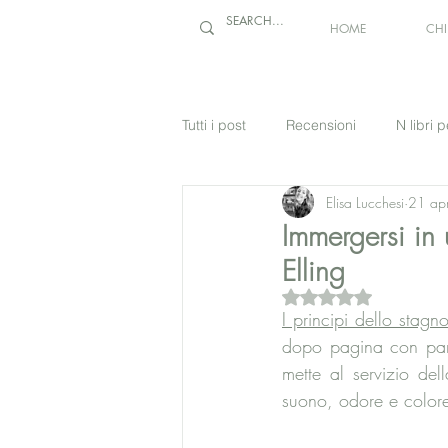
HOME
CH
Tutti i post
Recensioni
N libri p
Elisa Lucchesi
21 ap
Immergersi in 
Elling
Valutazione NaN stel
I principi dello stagn
dopo pagina con par
mette al servizio del
suono, odore e colore