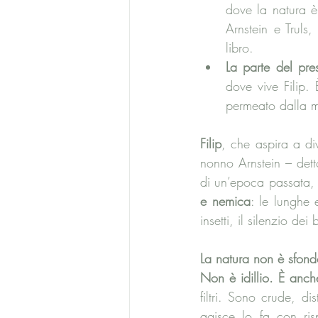
dove la natura è 
Arnstein e Truls
libro.
La parte del pre
dove vive Filip.
permeato dalla m
Filip
, che aspira a div
nonno Arnstein – detto 
di un’epoca passata,
e nemica
: le lunghe 
insetti, il silenzio dei
La natura non è sfon
Non è idillio. È anch
filtri. Sono crude, d
agisce lo fa con ri