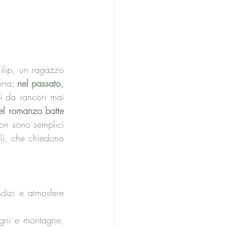
ilip, un ragazzo 
rra; 
nel passato, 
ti da rancori mai 
el romanzo batte 
non sono semplici 
gli, che chiedono 
dizi e atmosfere 
tagni e montagne, 