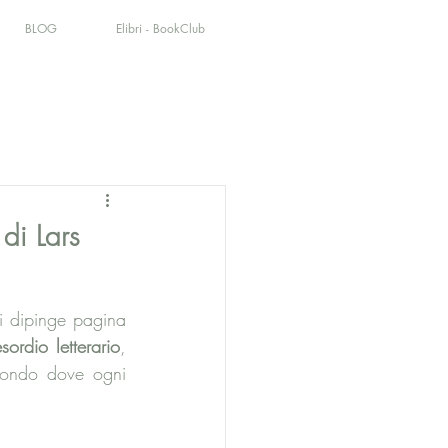
BLOG
Elibri - BookClub
 di Lars
i dipinge pagina 
sordio letterario
, 
ondo dove ogni 