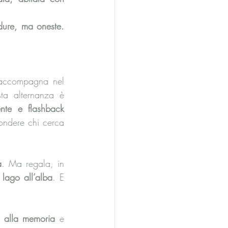
ure, ma oneste. 
 accompagna nel 
ta alternanza è 
nte e flashback 
ondere chi cerca 
a
. Ma regala, in 
 lago all’alba
. E 
, alla memoria
 e 