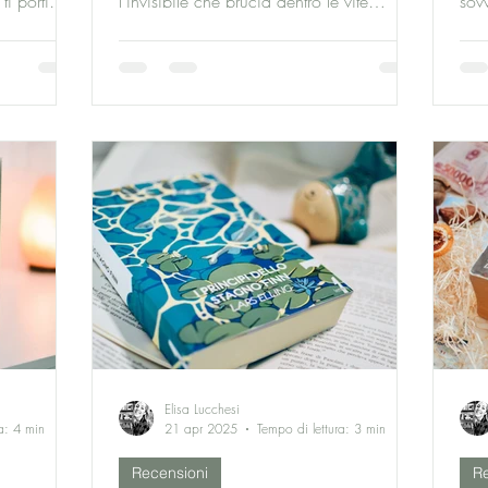
ti porti
l’invisibile che brucia dentro le vite
sov
ordinarie: assenze da elaborare, amori
mist
che fanno male, verità mai dette. Ogni
dall
racconto è un gesto di ascolto verso chi
Rag
resta indietro, chi fatica a lasciar andare,
amb
chi tenta di esistere per sé. Una raccolta
dis
intensa e intima, ambientata in stanze
spi
silenziose dove le emozioni si depositano
ven
come polvere. Un libro che scosta le
tende dell’intimità e ci costringe a
Elisa Lucchesi
a: 4 min
21 apr 2025
Tempo di lettura: 3 min
Recensioni
Re