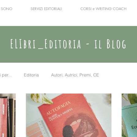
I SONO
SERVIZI EDITORIALI
CORSI e WRITING COACH
ELIbri_Editoria - il Blog
i per...
Editoria
Autori, Autrici, Premi, CE