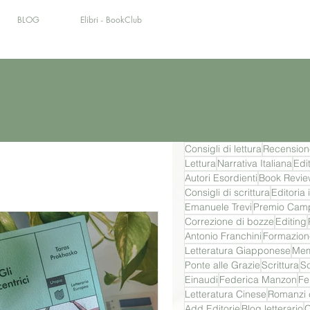
BLOG
Elibri - BookClub
Consigli di lettura
Recension
Lettura
Narrativa Italiana
Edi
Autori Esordienti
Book Revie
Consigli di scrittura
Editoria
Emanuele Trevi
Premio Camp
Correzione di bozze
Editing
Antonio Franchini
Formazione
Letteratura Giapponese
Mem
Ponte alle Grazie
Scrittura
Sc
Einaudi
Federica Manzon
Fel
Letteratura Cinese
Romanzi 
Add Editorie
Blog letterario
C