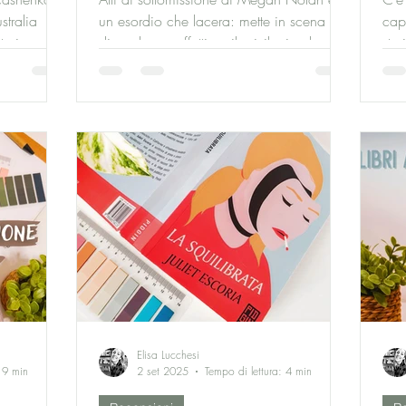
stralia
un esordio che lacera: mette in scena la
cap
toria
dipendenza affettiva, il privilegio che
stor
conflitti
pesa come colpa, il dolore trasformato in
cer
er nella
routine. Il dolore femminile diventa
edi
 ferite,
linguaggio, ossessione, lavoro
non 
la difesa
quotidiano. Dentro questa ferocia si
anc
mando la
riconosce la costellazione della sad girl
succ
lit, dove il female suffering è materia
spec
narrativa e specchio culturale: precarietà
un l
emotiva, desiderio che diventa
ha 
dipendenza, identità consumata
dor
dall’assenza di equilibrio
cos
Elisa Lucchesi
: 9 min
2 set 2025
Tempo di lettura: 4 min