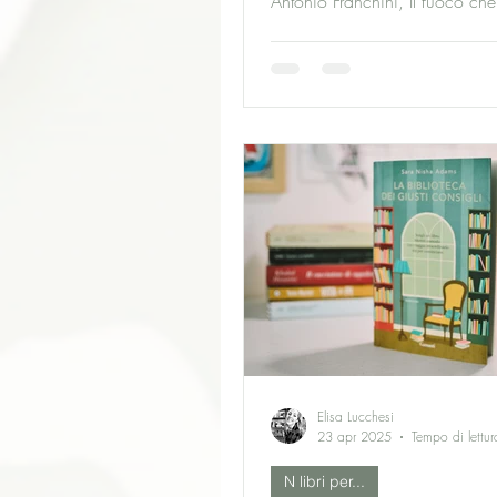
Antonio Franchini, Il fuoco che 
dentro - Marsilio,...
Elisa Lucchesi
23 apr 2025
Tempo di lettur
N libri per...