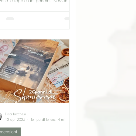
verte le regole del genere. Nessun
ero da risolvere: il crimine è noto fin
’inizio, così come i colpevoli.
azzini di tredici anni, un movente
iguo e una narrazione che insinua
agio crescente. Un romanzo cupo e
azzante che scava nella colpa, nella
detta e nella psiche adolescenziale.
Elisa Lucchesi
12 apr 2025
Tempo di lettura: 4 min
censioni