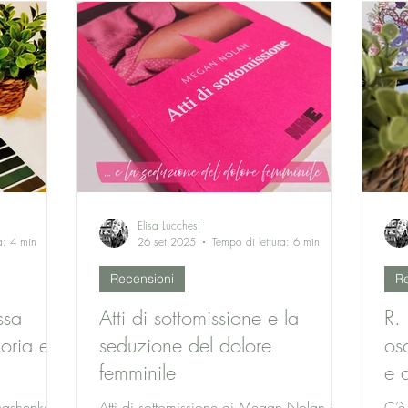
ama 
plora il
mente che si sfalda, un’attesa che smette
llia,
di essere semplice attesa e diventa uno
oscuro e
stato totale dell’essere.
Elisa Lucchesi
a: 4 min
26 set 2025
Tempo di lettura: 6 min
Recensioni
Re
ssa
Atti di sottomissione e la
R. 
oria e
seduzione del dolore
osc
femminile
e 
ucashenko è
Atti di sottomissione di Megan Nolan è
C’è