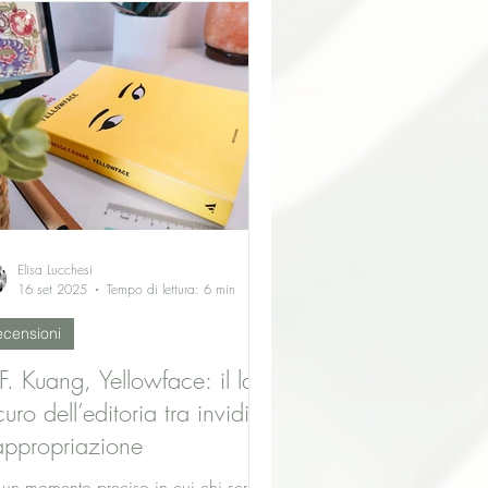
testi aperti e da interpretare.
Elisa Lucchesi
16 set 2025
Tempo di lettura: 6 min
censioni
F. Kuang, Yellowface: il lato
uro dell’editoria tra invidia
appropriazione
 un momento preciso in cui chi scrive