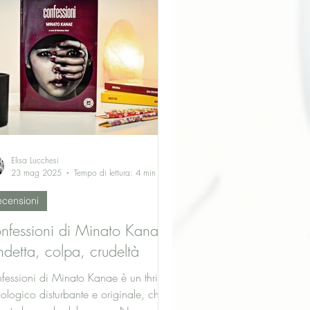
Elisa Lucchesi
23 mag 2025
Tempo di lettura: 4 min
censioni
nfessioni di Minato Kanae:
ndetta, colpa, crudeltà
fessioni di Minato Kanae è un thriller
cologico disturbante e originale, che