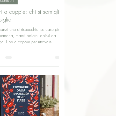
censioni
ri a coppie: chi si somiglia
piglia
anzi che si rispecchiano: case piene
memoria, madri odiate, abissi da
a. Libri a coppie per ritrovare
ioni già vissute, tra lutto, perdita e
struzione. Se un titolo ti ha colpito, il
 doppio potrebbe completare il
ggio.