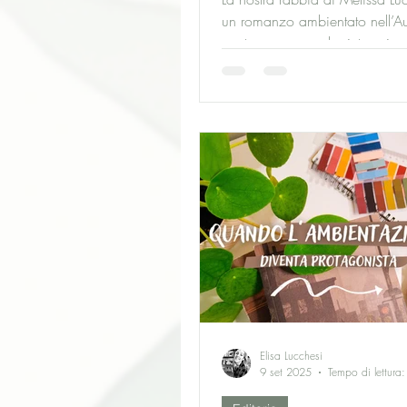
un romanzo ambientato nell’Au
contemporanea che intreccia s
coloniale, identità aborigena e 
familiari. Il ritorno di Kerry Salt
cittadina di Durrongo riaccende
segreti e una lotta politica per 
della terra ancestrale, trasfor
rabbia in resistenza collettiva.
Elisa Lucchesi
9 set 2025
Tempo di lettura