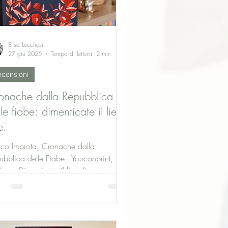
Elisa Lucchesi
27 giu 2025
Tempo di lettura: 2 min
censioni
onache dalla Repubblica
le fiabe: dimenticate il lieto
e.
co Improta, Cronache dalla
ubblica delle Fiabe - Youcanprint,
pp. Dimenticate il lieto fine. In
nache dalla Repubblica...