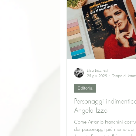
indimenticabili e una lingua ch
segno.
Elisa Lucchesi
25 giu 2025
Tempo di lettur
Editoria
Personaggi indimentica
Angela Izzo
Come Antonio Franchini costru
dei personaggi più memorabil