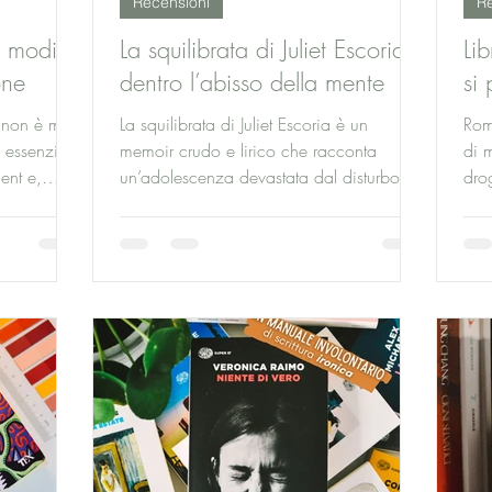
Recensioni
Re
e modi
La squilibrata di Juliet Escoria,
Lib
one
dentro l’abisso della mente
si 
 non è mai
La squilibrata di Juliet Escoria è un
Rom
 essenziale
memoir crudo e lirico che racconta
di 
ent e,
un’adolescenza devastata dal disturbo
drog
bipolare, dalle droghe e
emoz
dall’autolesionismo. Allucinazioni, ansia
rico
e collasso mentale trasformano la realtà in
suo
una minaccia costante. Un libro
via
disturbante e impossibile da dimenticare.