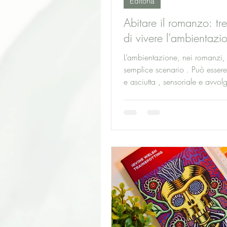
Editoria
Abitare il romanzo: tr
di vivere l’ambientazi
L’ambientazione, nei romanzi,
semplice scenario . Può essere
e asciutta , sensoriale e avvolg
oppure diventare...