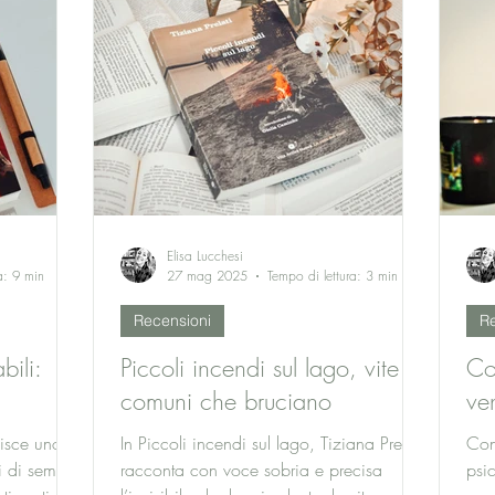
e lascia il
Elisa Lucchesi
a: 9 min
27 mag 2025
Tempo di lettura: 3 min
Recensioni
Re
bili:
Piccoli incendi sul lago, vite
Co
comuni che bruciano
ve
isce uno
In Piccoli incendi sul lago, Tiziana Prelati
Con
i di sempre
racconta con voce sobria e precisa
psi