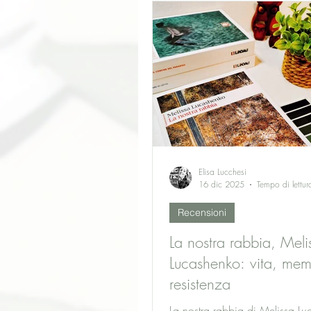
misteriosa Chiaki, Murakami es
confine sottile tra normalità e fo
offrendo un romanzo intenso, 
impossibile da dimenticare.
Elisa Lucchesi
16 dic 2025
Tempo di lettur
Recensioni
La nostra rabbia, Meli
Lucashenko: vita, mem
resistenza
La nostra rabbia di Melissa L