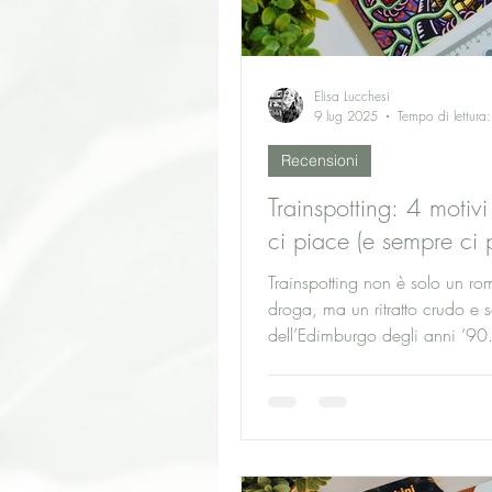
Elisa Lucchesi
9 lug 2025
Tempo di lettura
Recensioni
Trainspotting: 4 motivi
ci piace (e sempre ci 
Trainspotting non è solo un ro
droga, ma un ritratto crudo e se
dell’Edimburgo degli anni ’90.
eroina, AIDS e degrado, Wels
vite sospese tra autodistruzion
desiderio di fuga. Scopri perc
storia disturbante e onesta con
conquistarci, tra personaggi