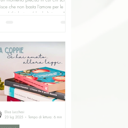
isce che non basta l’amore per le
ie, né il talento, né la dedizione. A un
to punto ti accorgi che il mondo
toriale funziona secondo logiche che
controlli, che i tuoi colleghi sono
he i tuoi concorrenti, che ogni
esso altrui ti mette davanti allo
chio della tua inadeguatezza. C’è
ibro che più di altri, negli ultimi anni,
saputo scavare sotto la superficie
ata del mondo letterario e mostrare
a
Elisa Lucchesi
23 lug 2025
Tempo di lettura: 6 min