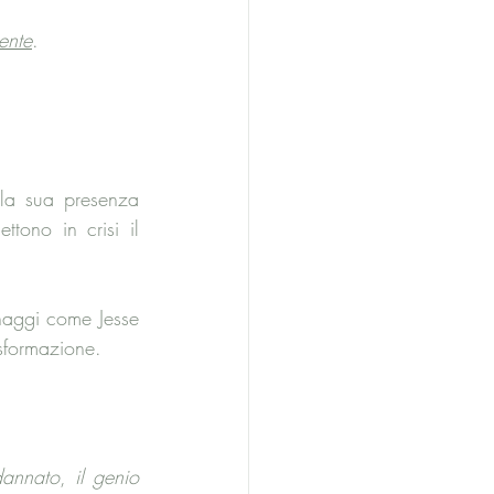
ente
.
la sua presenza 
tono in crisi il 
aggi come Jesse 
sformazione.
dannato
, 
il genio 