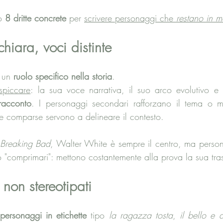
o 
8 dritte concrete
 per 
scrivere personaggi che
 restano in m
hiara, voci distinte
 un 
ruolo specifico nella storia
. 
spiccare
: la sua voce narrativa, il suo arco evolutivo e 
racconto
. I personaggi secondari rafforzano il tema o met
le comparse servono a delineare il contesto.
Breaking Bad
, Walter White è sempre il centro, ma person
"comprimari": mettono costantemente alla prova la sua tra
non stereotipati
 personaggi in etichette
 tipo 
la ragazza tosta
, 
il bello e 