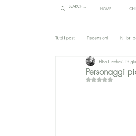
HOME
CH
Tutti i post
Recensioni
N libri p
Elisa Lucchesi
19 gi
Personaggi pi
Valutazione NaN stel