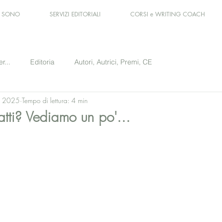
I SONO
SERVIZI EDITORIALI
CORSI e WRITING COACH
er...
Editoria
Autori, Autrici, Premi, CE
u 2025
Tempo di lettura: 4 min
atti? Vediamo un po'...
le su 5.