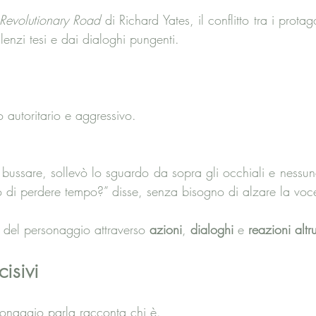
Revolutionary Road
 di Richard Yates, il conflitto tra i prota
ilenzi tesi e dai dialoghi pungenti.
autoritario e aggressivo.
bussare, sollevò lo sguardo da sopra gli occhiali e nessun
to di perdere tempo?” disse, senza bisogno di alzare la voc
e del personaggio attraverso 
azioni
, 
dialoghi 
e 
reazioni altru
isivi
sonaggio parla racconta chi è. 