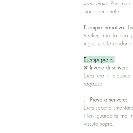
tormentato
. Parti pur
storia personale.
Esempio narrativo:
 Li
hacker, ma la sua pr
ingiustizie la rendono
Esempi pratici
❌
 Invece di scrivere:
Luca era il classico
ragazze.
✅ 
Prova a scrivere:
Luca sapeva smontare
Non guardava mai neg
vissuto sopra.