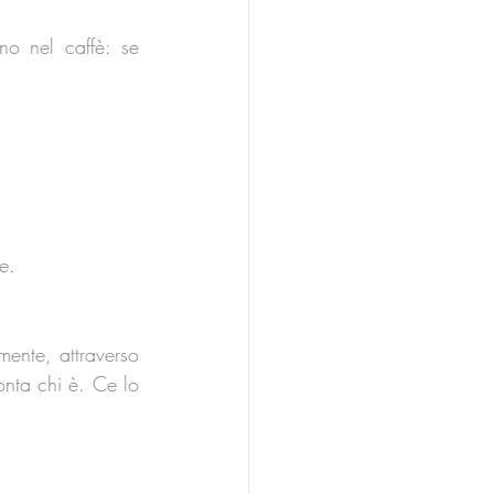
o nel caffè: se 
e. 
mente, attraverso 
nta chi è. Ce lo 