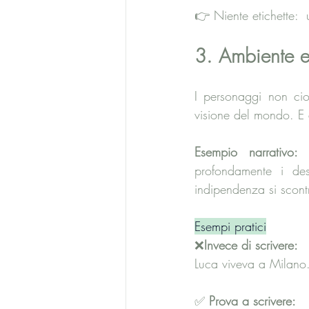
👉 Niente etichette:  
3. Ambiente 
I personaggi non cio
visione del mondo. E 
Esempio narrativo:
 
profondamente i desi
indipendenza si scontr
Esempi pratici
❌
Invece di scrivere:
Luca viveva a Milano.
✅ 
Prova a scrivere: