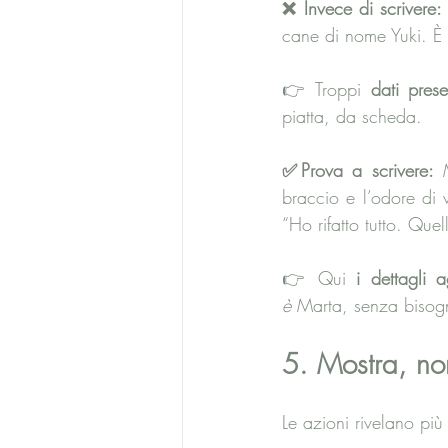
❌ Invece di scrivere:
cane di nome Yuki. È 
👉 Troppi 
dati prese
piatta, da scheda.
✅Prova a scrivere: 
braccio e l’odore di 
“Ho rifatto tutto. Que
👉 Qui 
i dettagli 
è
 Marta, senza bisogn
5. Mostra, no
Le azioni rivelano più