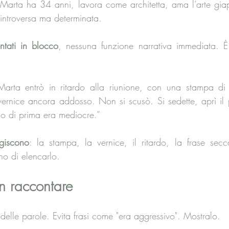
 
Marta ha 34 anni, lavora come architetta, ama l’arte gia
introversa ma determinata.
ntati in blocco
, nessuna funzione narrativa immediata. È 
Marta entrò in ritardo alla riunione, con una stampa di H
vernice ancora addosso. Non si scusò. Si sedette, aprì il p
llo di prima era mediocre.”
agiscono
: la stampa, la vernice, il ritardo, la frase se
o di elencarlo.
n raccontare
 delle parole. Evita frasi come "era aggressivo". Mostralo.