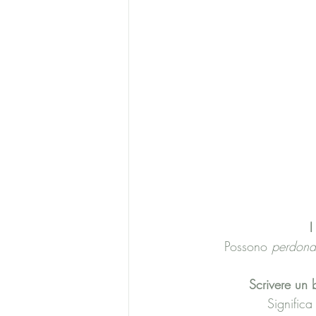
I
Possono 
perdonar
Scrivere un
Significa