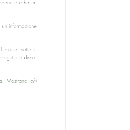
pponese e ha un 
un’informazione 
okusai sotto il 
rogetto e disse: 
cca. Mostrano 
chi 