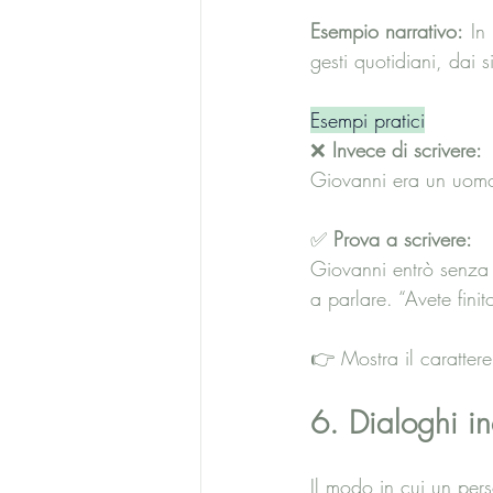
Esempio narrativo:
 In 
gesti quotidiani, dai s
Esempi pratici
❌
 Invece di scrivere:
Giovanni era un uomo 
✅ 
Prova a scrivere:
Giovanni entrò senza 
a parlare. “Avete fini
👉 Mostra il caratter
6. Dialoghi inc
Il modo in cui un per