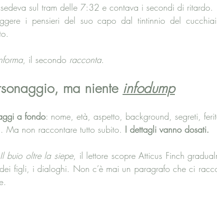
 sedeva sul tram delle 7:32 e contava i secondi di ritardo. 
gere i pensieri del suo capo dal tintinnio del cucchiain
to.
nforma
, il secondo 
racconta
.
sonaggio, ma niente 
infodump
aggi a fondo
: nome, età, aspetto, background, segreti, ferit
. Ma non raccontare tutto subito. 
I dettagli vanno dosati.
Il buio oltre la siepe
, il lettore scopre Atticus Finch gradual
dei figli, i dialoghi. Non c’è mai un paragrafo che ci racco
e.