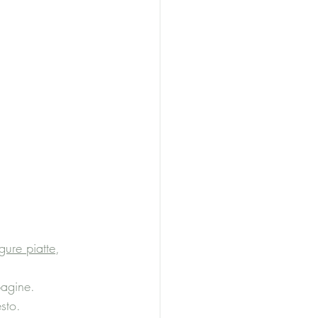
gure piatte
, 
pagine. 
esto.