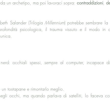
e da un archetipo, ma poi lavoraci sopra: 
contraddizioni
, 
de
sbeth Salander (Trilogia 
Millennium
) potrebbe sembrare la c
ofondità psicologica, il trauma vissuto e il modo in cu
 unica.
 nerd: occhiali spessi, sempre al computer, incapace di
 un tostapane e rimontarlo meglio.
li occhi, ma quando parlava di satelliti, lo faceva co