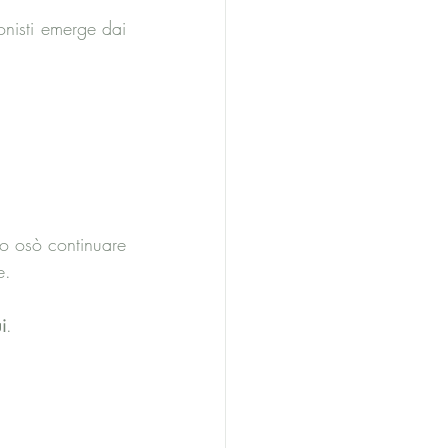
gonisti emerge dai 
o osò continuare 
e.
i
.