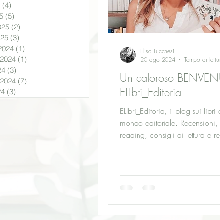
5
(4)
4 post
5
(5)
5 post
025
(2)
2 post
025
(3)
3 post
2024
(1)
1 post
Elisa Lucchesi
 2024
(1)
1 post
20 ago 2024
Tempo di lettu
24
(3)
3 post
Un caloroso BENVEN
 2024
(7)
7 post
ELIbri_Editoria
24
(3)
3 post
ELIbri_Editoria, il blog sui libri 
mondo editoriale. Recensioni,
reading, consigli di lettura e r
del mondo editoriale.