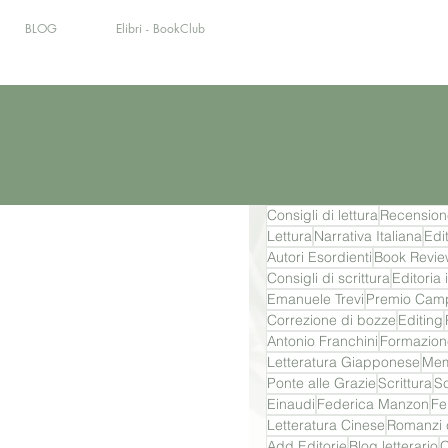
BLOG
Elibri - BookClub
Consigli di lettura
Recension
Lettura
Narrativa Italiana
Edi
Autori Esordienti
Book Revie
Consigli di scrittura
Editoria
Emanuele Trevi
Premio Camp
Correzione di bozze
Editing
Antonio Franchini
Formazione
Letteratura Giapponese
Mem
Ponte alle Grazie
Scrittura
Sc
Einaudi
Federica Manzon
Fel
Letteratura Cinese
Romanzi 
Add Editorie
Blog letterario
C