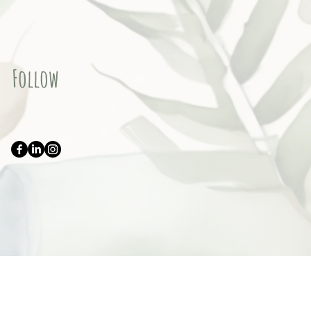
Follow
h – Elibri_editoria