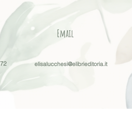
Email
672
elisalucchesi@elibrieditoria.it
Elisa Lucchesi | Editor freelance narrativa e writing coac