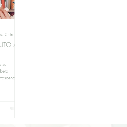
ra: 2 min
UTO su
e sul
 beta
etroscena