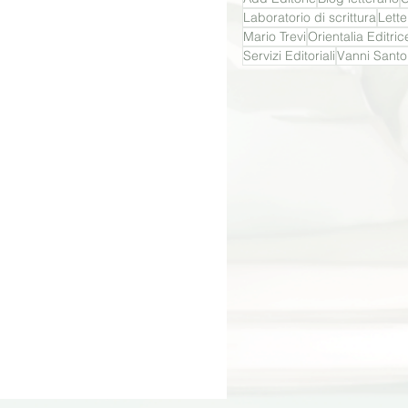
Laboratorio di scrittura
Lette
Mario Trevi
Orientalia Editric
Servizi Editoriali
Vanni Santo