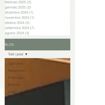
febbraio 2025
(2)
2 post
gennaio 2025
(3)
3 post
dicembre 2024
(1)
1 post
novembre 2024
(1)
1 post
ottobre 2024
(3)
3 post
settembre 2024
(7)
7 post
agosto 2024
(3)
3 post
BLOG
Tutti i post
Tutti i post
Recensioni
N libri per...
Editoria
Autori,
Autrici,
Premi, CE