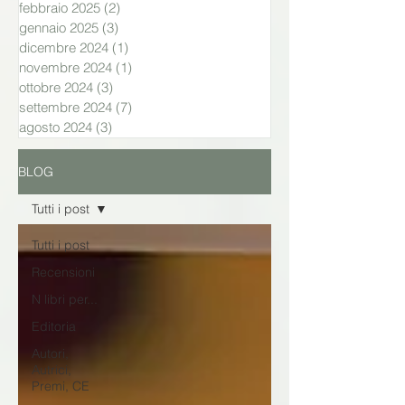
febbraio 2025
(2)
2 post
gennaio 2025
(3)
3 post
dicembre 2024
(1)
1 post
novembre 2024
(1)
1 post
ottobre 2024
(3)
3 post
settembre 2024
(7)
7 post
agosto 2024
(3)
3 post
BLOG
Tutti i post
Tutti i post
Recensioni
N libri per...
Editoria
Autori,
Autrici,
Premi, CE